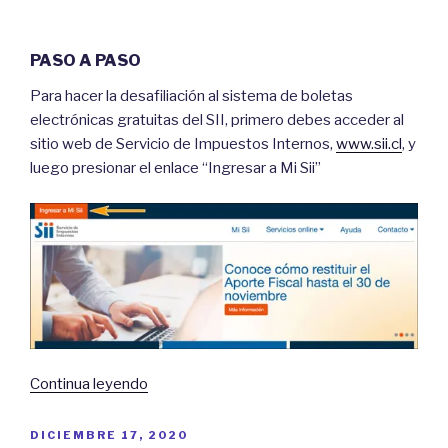
PASO A PASO
Para hacer la desafiliación al sistema de boletas
electrónicas gratuitas del SII, primero debes acceder al
sitio web de Servicio de Impuestos Internos,
www.sii.cl
, y
luego presionar el enlace “Ingresar a Mi Sii”
“Paso
Continua leyendo
a
Paso:
POSTED
DICIEMBRE 17, 2020