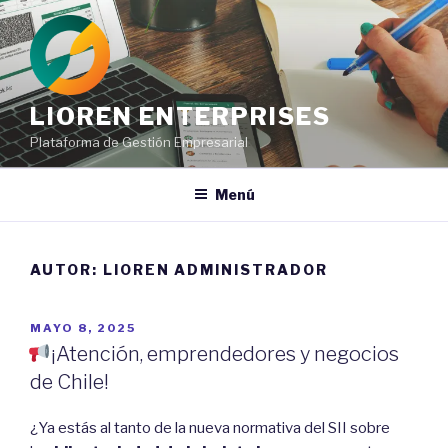
Ir
al
contenido
LIOREN ENTERPRISES
Plataforma de Gestión Empresarial
Menú
AUTOR:
LIOREN ADMINISTRADOR
POSTED
MAYO 8, 2025
ON
¡Atención, emprendedores y negocios
de Chile!
¿Ya estás al tanto de la nueva normativa del SII sobre