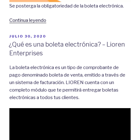
Se posterga la obligatoriedad de la boleta electrónica.
“Se
Continua leyendo
posterga
la
POSTED
JULIO 30, 2020
ON
obligatoriedad
¿Qué es una boleta electrónica? – Lioren
de
Enterprises
la
boleta
La boleta electrónica es un tipo de comprobante de
electrónica”
pago denominado boleta de venta, emitido a través de
un sistema de facturación. LIOREN cuenta con un
completo módulo que te permitirá entregar boletas
electrónicas a todos tus clientes.