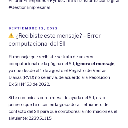
#LiorenEnterprises #PymesChile #TransformacionDigital
#GestionEmpresarial
POSTED
SEPTIEMBRE 12, 2022
ON
¿Recibiste este mensaje? – Error
computacional del SII
El mensaje que recibiste se trata de un error
computacional de la página del SII,
ignora el mensaje
,
ya que desde el 1 de agosto el Registro de Ventas
Diarias (RVD) no se envía, de acuerdo a la Resolución
Ex.SII Nº53 de 2022.
Si te comunicas con la mesa de ayuda del SII, es lo
primero que te dicen en la grabadora – el número de
contacto del SII para que corrobores la información es el
siguiente: 223951115