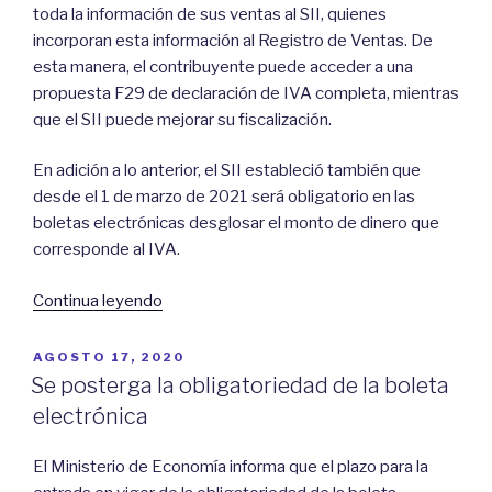
toda la información de sus ventas al SII, quienes
incorporan esta información al Registro de Ventas. De
esta manera, el contribuyente puede acceder a una
propuesta F29 de declaración de IVA completa, mientras
que el SII puede mejorar su fiscalización.
En adición a lo anterior, el SII estableció también que
desde el 1 de marzo de 2021 será obligatorio en las
boletas electrónicas desglosar el monto de dinero que
corresponde al IVA.
“2021:
Continua leyendo
El
año
POSTED
AGOSTO 17, 2020
ON
de
Se posterga la obligatoriedad de la boleta
la
electrónica
obligatoriedad
de
El Ministerio de Economía informa que el plazo para la
la