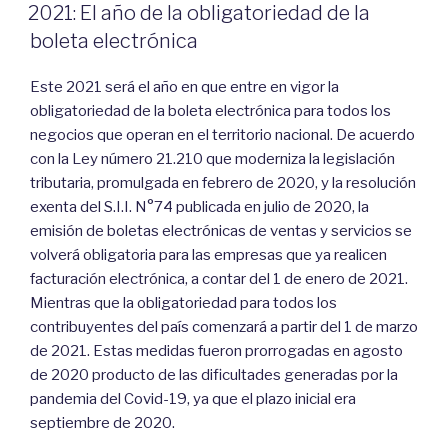
ON
Proceso
2021: El año de la obligatoriedad de la
de
boleta electrónica
desafiliación
al
Este 2021 será el año en que entre en vigor la
sistema
obligatoriedad de la boleta electrónica para todos los
de
negocios que operan en el territorio nacional. De acuerdo
boletas
con la Ley número 21.210 que moderniza la legislación
electrónicas
tributaria, promulgada en febrero de 2020, y la resolución
gratuitas
exenta del S.I.I. N°74 publicada en julio de 2020, la
del
emisión de boletas electrónicas de ventas y servicios se
SII”
volverá obligatoria para las empresas que ya realicen
facturación electrónica, a contar del 1 de enero de 2021.
Mientras que la obligatoriedad para todos los
contribuyentes del país comenzará a partir del 1 de marzo
de 2021. Estas medidas fueron prorrogadas en agosto
de 2020 producto de las dificultades generadas por la
pandemia del Covid-19, ya que el plazo inicial era
septiembre de 2020.