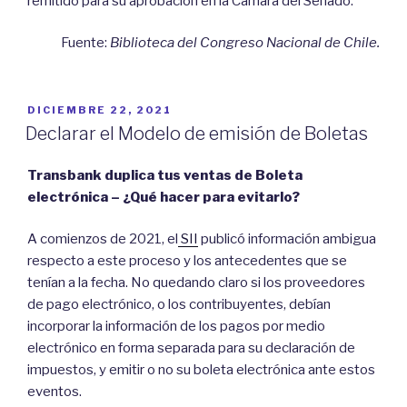
remitido para su aprobación en la Cámara del Senado.
Fuente:
Biblioteca del Congreso Nacional de Chile.
POSTED
DICIEMBRE 22, 2021
ON
Declarar el Modelo de emisión de Boletas
Transbank duplica tus ventas de Boleta
electrónica – ¿Qué hacer para evitarlo?
A comienzos de 2021, el
SII
publicó información ambigua
respecto a este proceso y los antecedentes que se
tenían a la fecha. No quedando claro si los proveedores
de pago electrónico, o los contribuyentes, debían
incorporar la información de los pagos por medio
electrónico en forma separada para su declaración de
impuestos, y emitir o no su boleta electrónica ante estos
eventos.