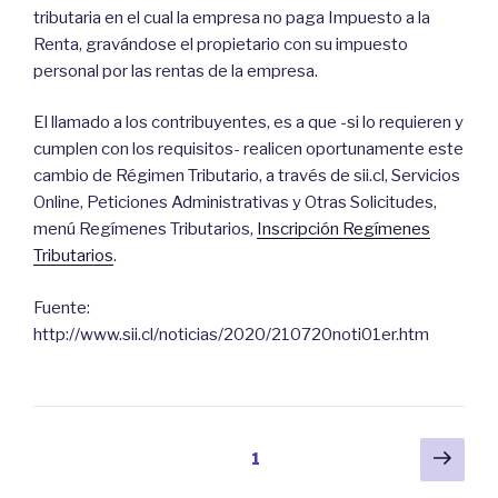
tributaria en el cual la empresa no paga Impuesto a la
Renta, gravándose el propietario con su impuesto
personal por las rentas de la empresa.
El llamado a los contribuyentes, es a que -si lo requieren y
cumplen con los requisitos- realicen oportunamente este
cambio de Régimen Tributario, a través de sii.cl, Servicios
Online, Peticiones Administrativas y Otras Solicitudes,
menú Regímenes Tributarios,
Inscripción Regímenes
Tributarios
.
Fuente:
http://www.sii.cl/noticias/2020/210720noti01er.htm
Paginación
Pági
Página
1
sigu
de