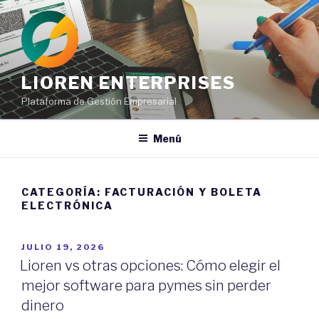
Ir
al
contenido
LIOREN ENTERPRISES
Plataforma de Gestión Empresarial
Menú
CATEGORÍA:
FACTURACIÓN Y BOLETA
ELECTRÓNICA
POSTED
JULIO 19, 2026
ON
Lioren vs otras opciones: Cómo elegir el
mejor software para pymes sin perder
dinero