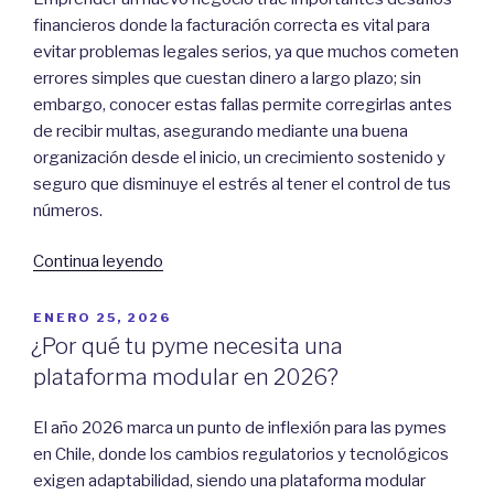
CRM
financieros donde la facturación correcta es vital para
o
evitar problemas legales serios, ya que muchos cometen
ERP:
errores simples que cuestan dinero a largo plazo; sin
Claves
embargo, conocer estas fallas permite corregirlas antes
para
de recibir multas, asegurando mediante una buena
una
organización desde el inicio, un crecimiento sostenido y
gestión
seguro que disminuye el estrés al tener el control de tus
eficiente”
números.
“Errores
Continua leyendo
Comunes
en
POSTED
ENERO 25, 2026
ON
Facturación
¿Por qué tu pyme necesita una
para
plataforma modular en 2026?
Nuevos
Emprendedores”
El año 2026 marca un punto de inflexión para las pymes
en Chile, donde los cambios regulatorios y tecnológicos
exigen adaptabilidad, siendo una plataforma modular