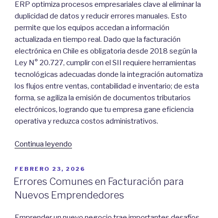
ERP optimiza procesos empresariales clave al eliminar la
Pyme”
duplicidad de datos y reducir errores manuales. Esto
permite que los equipos accedan a información
actualizada en tiempo real. Dado que la facturación
electrónica en Chile es obligatoria desde 2018 según la
Ley N° 20.727, cumplir con el SII requiere herramientas
tecnológicas adecuadas donde la integración automatiza
los flujos entre ventas, contabilidad e inventario; de esta
forma, se agiliza la emisión de documentos tributarios
electrónicos, logrando que tu empresa gane eficiencia
operativa y reduzca costos administrativos.
“Integración
Continua leyendo
de
tu
POSTED
FEBRERO 23, 2026
ON
sistema
Errores Comunes en Facturación para
de
Nuevos Emprendedores
facturación
con
Emprender un nuevo negocio trae importantes desafíos