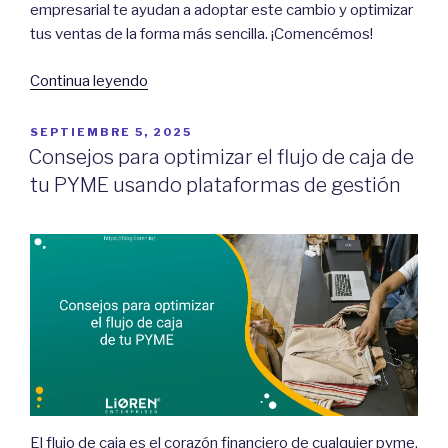
empresarial te ayudan a adoptar este cambio y optimizar
tus ventas de la forma más sencilla. ¡Comencémos!
“¿Por
Continua leyendo
qué
las
POSTED
SEPTIEMBRE 5, 2025
ON
PYMEs
Consejos para optimizar el flujo de caja de
deben
tu PYME usando plataformas de gestión
adoptar
la
transformación
digital
en
2025?”
El flujo de caja es el corazón financiero de cualquier pyme,