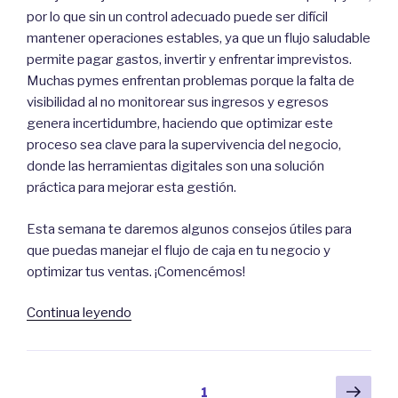
por lo que sin un control adecuado puede ser difícil
mantener operaciones estables, ya que un flujo saludable
permite pagar gastos, invertir y enfrentar imprevistos.
Muchas pymes enfrentan problemas porque la falta de
visibilidad al no monitorear sus ingresos y egresos
genera incertidumbre, haciendo que optimizar este
proceso sea clave para la supervivencia del negocio,
donde las herramientas digitales son una solución
práctica para mejorar esta gestión.
Esta semana te daremos algunos consejos útiles para
que puedas manejar el flujo de caja en tu negocio y
optimizar tus ventas. ¡Comencémos!
“Consejos
Continua leyendo
para
optimizar
el
Paginación
Pági
Página
1
flujo