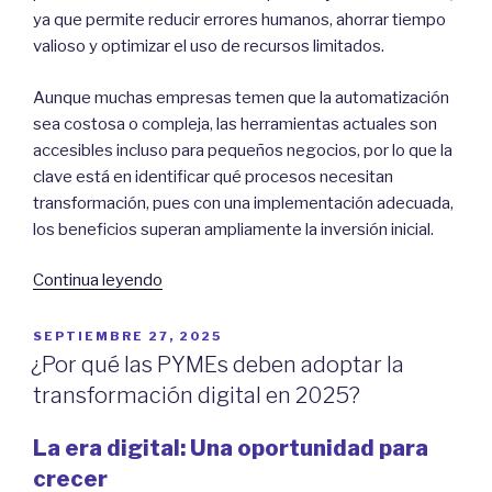
ya que permite reducir errores humanos, ahorrar tiempo
valioso y optimizar el uso de recursos limitados.
Aunque muchas empresas temen que la automatización
sea costosa o compleja, las herramientas actuales son
accesibles incluso para pequeños negocios, por lo que la
clave está en identificar qué procesos necesitan
transformación, pues con una implementación adecuada,
los beneficios superan ampliamente la inversión inicial.
“Beneficios
Continua leyendo
de
la
POSTED
SEPTIEMBRE 27, 2025
ON
Automatización
¿Por qué las PYMEs deben adoptar la
de
transformación digital en 2025?
Procesos
para
La era digital: Una oportunidad para
Pymes:
crecer
Herramientas