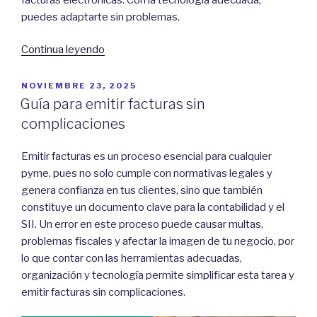
puedes adaptarte sin problemas.
“¿Qué
Continua leyendo
cambia
en
POSTED
NOVIEMBRE 23, 2025
ON
2026
Guía para emitir facturas sin
en
complicaciones
la
facturación
Emitir facturas es un proceso esencial para cualquier
electrónica
pyme, pues no solo cumple con normativas legales y
según
genera confianza en tus clientes, sino que también
el
constituye un documento clave para la contabilidad y el
SII?”
SII. Un error en este proceso puede causar multas,
problemas fiscales y afectar la imagen de tu negocio, por
lo que contar con las herramientas adecuadas,
organización y tecnología permite simplificar esta tarea y
emitir facturas sin complicaciones.