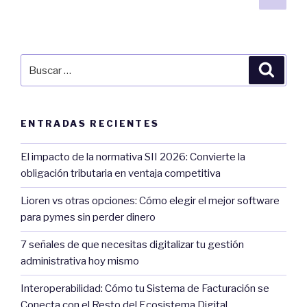
sigu
de
de
entradas
caja
de
Buscar
tu
Búsqu
por:
PYME
usando
plataformas
ENTRADAS RECIENTES
de
gestión”
El impacto de la normativa SII 2026: Convierte la
obligación tributaria en ventaja competitiva
Lioren vs otras opciones: Cómo elegir el mejor software
para pymes sin perder dinero
7 señales de que necesitas digitalizar tu gestión
administrativa hoy mismo
Interoperabilidad: Cómo tu Sistema de Facturación se
Conecta con el Resto del Ecosistema Digital