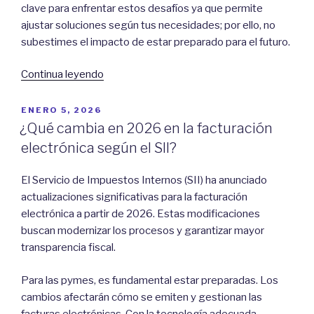
clave para enfrentar estos desafíos ya que permite
ajustar soluciones según tus necesidades; por ello, no
subestimes el impacto de estar preparado para el futuro.
“¿Por
Continua leyendo
qué
tu
POSTED
ENERO 5, 2026
ON
pyme
¿Qué cambia en 2026 en la facturación
necesita
electrónica según el SII?
una
plataforma
El Servicio de Impuestos Internos (SII) ha anunciado
modular
actualizaciones significativas para la facturación
en
electrónica a partir de 2026. Estas modificaciones
2026?”
buscan modernizar los procesos y garantizar mayor
transparencia fiscal.
Para las pymes, es fundamental estar preparadas. Los
cambios afectarán cómo se emiten y gestionan las
facturas electrónicas. Con la tecnología adecuada,