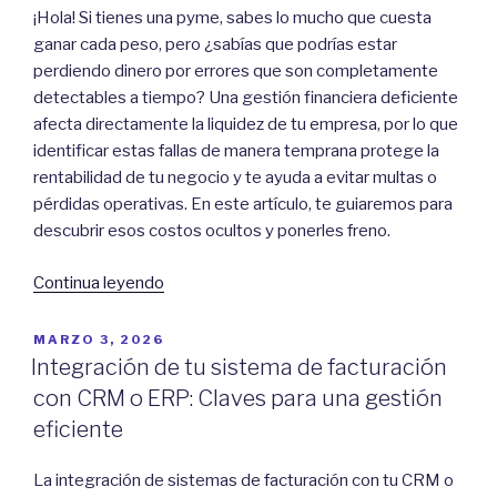
el
¡Hola! Si tienes una pyme, sabes lo mucho que cuesta
mejor
ganar cada peso, pero ¿sabías que podrías estar
software
perdiendo dinero por errores que son completamente
para
detectables a tiempo? Una gestión financiera deficiente
pymes
afecta directamente la liquidez de tu empresa, por lo que
sin
identificar estas fallas de manera temprana protege la
perder
rentabilidad de tu negocio y te ayuda a evitar multas o
dinero”
pérdidas operativas. En este artículo, te guiaremos para
descubrir esos costos ocultos y ponerles freno.
“Cómo
Continua leyendo
Descubrir
Errores
POSTED
MARZO 3, 2026
ON
que
Integración de tu sistema de facturación
Están
con CRM o ERP: Claves para una gestión
Costando
eficiente
Dinero
a
La integración de sistemas de facturación con tu CRM o
tu