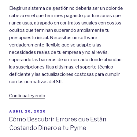
Elegir un sistema de gestión no debería ser un dolor de
cabeza en el que termines pagando por funciones que
nunca usas, atrapado en contratos anuales con costos
ocultos que terminan superando ampliamente tu
presupuesto inicial. Necesitas un software
verdaderamente flexible que se adapte a las
necesidades reales de tu empresa y no al revés,
superando las barreras de un mercado donde abundan
las suscripciones fijas altísimas, el soporte técnico
deficiente y las actualizaciones costosas para cumplir
con las normativas del SII.
“Lioren
Continua leyendo
vs
otras
POSTED
ABRIL 26, 2026
ON
opciones:
Cómo Descubrir Errores que Están
Cómo
Costando Dinero a tu Pyme
elegir