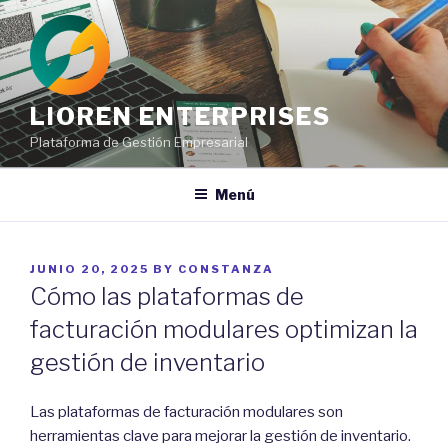
Ir
al
contenido
LIOREN ENTERPRISES
Plataforma de Gestión Empresarial
Menú
POSTED
JUNIO 20, 2025
BY
CONSTANZA
ON
Cómo las plataformas de
facturación modulares optimizan la
gestión de inventario
Las plataformas de facturación modulares son
herramientas clave para mejorar la gestión de inventario.