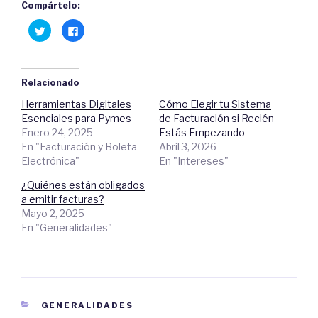
Compártelo:
H
C
a
l
z
i
c
c
l
a
i
q
c
u
Relacionado
p
í
a
p
Herramientas Digitales
Cómo Elegir tu Sistema
r
a
a
r
Esenciales para Pymes
de Facturación si Recién
c
a
o
c
Enero 24, 2025
Estás Empezando
m
o
En "Facturación y Boleta
Abril 3, 2026
p
m
a
p
Electrónica"
En "Intereses"
r
a
t
r
i
t
¿Quiénes están obligados
r
i
e
r
a emitir facturas?
n
e
Mayo 2, 2025
T
n
w
F
En "Generalidades"
i
a
t
c
t
e
e
b
r
o
(
o
S
k
e
.
a
(
CATEGORIES
GENERALIDADES
b
S
r
e