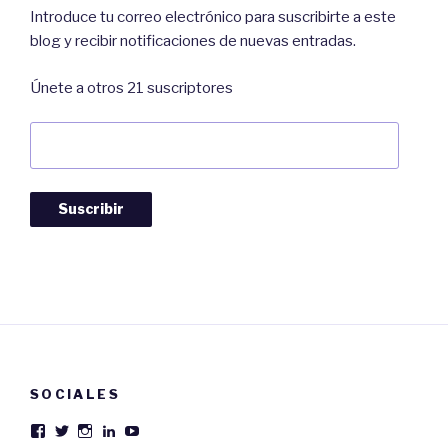
Introduce tu correo electrónico para suscribirte a este
blog y recibir notificaciones de nuevas entradas.
Únete a otros 21 suscriptores
Dirección
de
Correo:
Suscribir
SOCIALES
Ver
Ver
Ver
Ver
Ver
perfil
perfil
perfil
perfil
perfil