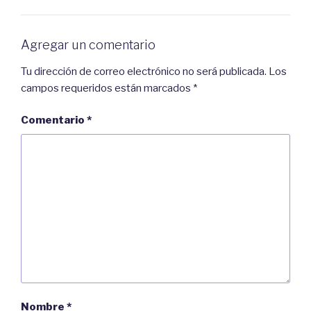
e
a
e
b
n
r
u
e
n
e
Agregar un comentario
a
n
v
u
e
n
Tu dirección de correo electrónico no será publicada.
Los
n
a
t
v
campos requeridos están marcados
*
a
e
n
n
a
t
n
a
Comentario
*
u
n
e
a
v
n
a
u
)
e
v
a
)
Nombre
*