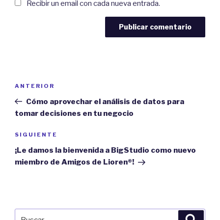
Recibir un email con cada nueva entrada.
Navegación
Previous
ANTERIOR
de
Post
Cómo aprovechar el análisis de datos para
entradas
tomar decisiones en tu negocio
Next
SIGUIENTE
Post
¡Le damos la bienvenida a BigStudio como nuevo
miembro de Amigos de Lioren®!
Buscar
Búsqu