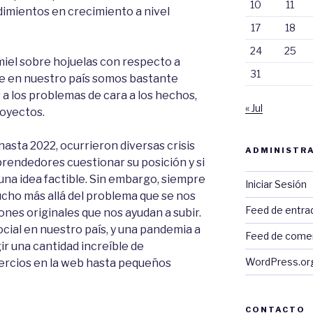
10
11
mientos en crecimiento a nivel
17
18
24
25
iel sobre hojuelas con respecto a
31
que en nuestro país somos bastante
a los problemas de cara a los hechos,
« Jul
oyectos.
 hasta 2022, ocurrieron diversas crisis
ADMINISTRA
mprendedores cuestionar su posición y si
na idea factible. Sin embargo, siempre
Iniciar Sesión
cho más allá del problema que se nos
Feed de entra
nes originales que nos ayudan a subir.
 social en nuestro país, y una pandemia a
Feed de come
ir una cantidad increíble de
WordPress.or
rcios en la web hasta pequeños
CONTACTO