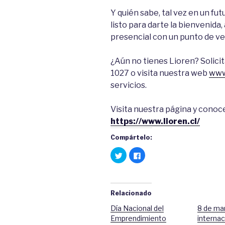
Y quién sabe, tal vez en un fu
listo para darte la bienvenida
presencial con un punto de vent
¿Aún no tienes Lioren? Solici
1027 o visita nuestra web
www.
servicios.
Visita nuestra página y conoce
https://www.lioren.cl/
Compártelo:
H
C
a
l
z
i
c
c
l
a
i
q
c
u
Relacionado
p
í
a
p
r
a
Día Nacional del
8 de mar
a
r
Emprendimiento
internac
c
a