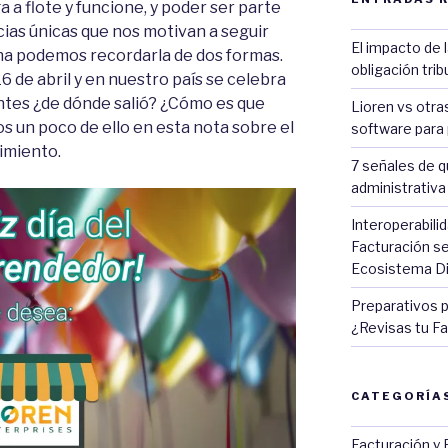
a a flote y funcione, y poder ser parte
ias únicas que nos motivan a seguir
El impacto de 
echa podemos recordarla de dos formas.
obligación tri
6 de abril y en nuestro país se celebra
guntes ¿de dónde salió? ¿Cómo es que
Lioren vs otra
s un poco de ello en esta nota sobre el
software para 
imiento.
7 señales de q
administrativ
Interoperabili
Facturación se
Ecosistema Di
Preparativos p
¿Revisas tu Fa
CATEGORÍA
Facturación y 