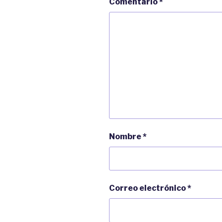
Comentario
*
e
a
v
n
a
u
)
e
v
a
)
Nombre
*
Correo electrónico
*