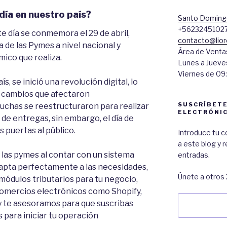
día en nuestro país?
Santo Domingo
+5623245102
te día se conmemora el 29 de abril,
contacto@lior
 de las Pymes a nivel nacional y
Área de Venta
mico que realiza.
Lunes a Jueves
Viernes de 09:
, se inició una revolución digital, lo
e cambios que afectaron
SUSCRÍBETE
uchas se reestructuraron para realizar
ELECTRÓNI
 de entregas, sin embargo, el día de
s puertas al público.
Introduce tu c
a este blog y 
a las pymes al contar con un sistema
entradas.
dapta perfectamente a las necesidades,
Únete a otros 
módulos tributarios para tu negocio,
omercios electrónicos como Shopify,
Dirección
 te asesoramos para que suscribas
de
 para iniciar tu operación
Correo: