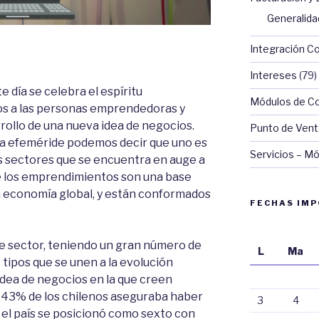
Generalid
Integración C
Intereses
(79)
 día se celebra el espíritu
Módulos de Con
 a las personas emprendedoras y
arrollo de una nueva idea de negocios.
Punto de Vent
sta efeméride podemos decir que uno es
Servicios – Mó
 los sectores que se encuentra en auge a
e los emprendimientos son una base
 economía global, y están conformados
FECHAS IM
te sector, teniendo un gran número de
L
Ma
tipos que se unen a la evolución
idea de negocios en la que creen
el 43% de los chilenos aseguraba haber
3
4
 el país se posicionó como sexto con