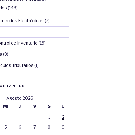
ades
(148)
omercios Electrónicos
(7)
trol de Inventario
(16)
a
(9)
dulos Tributarios
(1)
PORTANTES
Agosto 2026
Mi
J
V
S
D
1
2
5
6
7
8
9