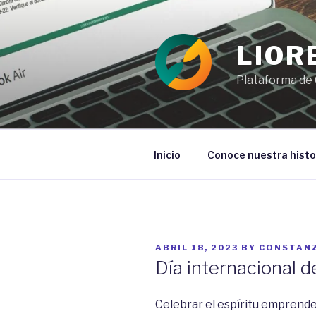
Ir
al
contenido
LIOR
Plataforma de 
Inicio
Conoce nuestra histo
POSTED
ABRIL 18, 2023
BY
CONSTAN
ON
Día internacional 
Celebrar el espíritu emprende