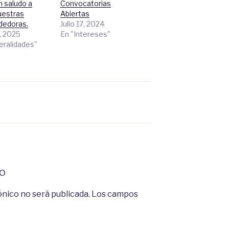
n saludo a
Convocatorias
uestras
Abiertas
dedoras.
Julio 17, 2024
, 2025
En "Intereses"
eralidades"
o
ónico no será publicada.
Los campos