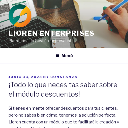
Ir
al
contenido
LIOREN ENTERPRISES
Plataforma de Gestión Empresarial
Menú
POSTED
JUNIO 13, 2023
BY
CONSTANZA
ON
¡Todo lo que necesitas saber sobre
el módulo descuentos!
Si tienes en mente ofrecer descuentos para tus clientes,
pero no sabes bien cómo, tenemos la solución perfecta.
Lioren cuenta con un módulo que te facilitará la creación y