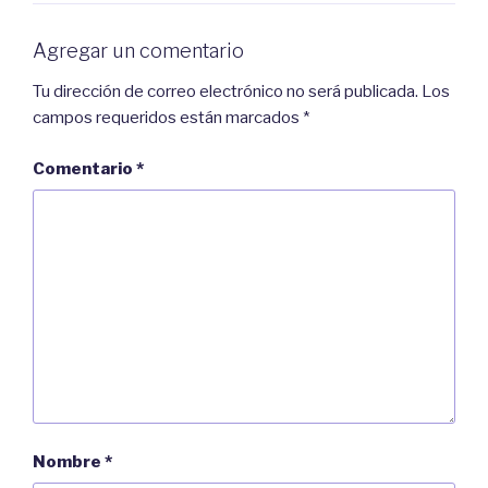
u
e
n
e
a
n
Agregar un comentario
v
u
e
n
n
a
t
v
Tu dirección de correo electrónico no será publicada.
Los
a
e
n
n
campos requeridos están marcados
*
a
t
n
a
u
n
e
a
Comentario
*
v
n
a
u
)
e
v
a
)
Nombre
*