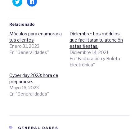
H
C
a
l
z
i
c
c
l
a
i
q
c
u
Relacionado
p
í
a
p
Módulos para enamorar a
Diciembre: Los módulos
r
a
a
r
tus clientes
que facilitaran tu atención
c
a
o
c
Enero 31, 2023
estas fiestas.
m
o
En "Generalidades"
Diciembre 14, 2021
p
m
a
p
En "Facturación y Boleta
r
a
t
r
Electrónica"
i
t
r
i
e
r
Cyber day 2023: hora de
n
e
prepararse.
T
n
w
F
Mayo 16, 2023
i
a
t
c
En "Generalidades"
t
e
e
b
r
o
(
o
S
k
e
.
a
(
b
S
r
e
CATEGORIES
GENERALIDADES
e
a
e
b
n
r