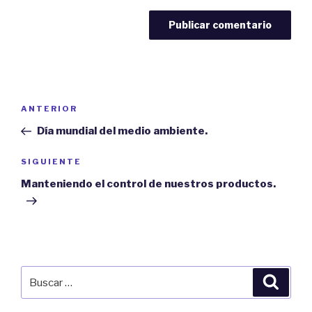
Navegación
Previous
ANTERIOR
de
Post
Día mundial del medio ambiente.
entradas
Next
SIGUIENTE
Post
Manteniendo el control de nuestros productos.
Buscar
Búsqu
por: