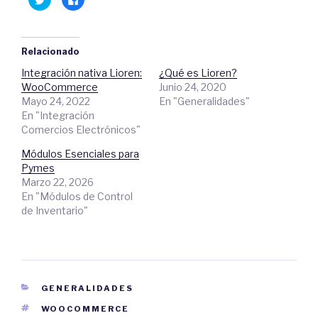
a
l
z
i
c
c
l
a
i
q
c
u
Relacionado
p
í
a
p
Integración nativa Lioren:
¿Qué es Lioren?
r
a
a
r
WooCommerce
Junio 24, 2020
c
a
o
c
Mayo 24, 2022
En "Generalidades"
m
o
En "Integración
p
m
a
p
Comercios Electrónicos"
r
a
t
r
i
t
Módulos Esenciales para
r
i
e
r
Pymes
n
e
Marzo 22, 2026
T
n
w
F
En "Módulos de Control
i
a
t
c
de Inventario"
t
e
e
b
r
o
(
o
S
k
e
.
a
(
b
S
r
e
CATEGORIES
GENERALIDADES
e
a
e
b
TAGS
WOOCOMMERCE
n
r