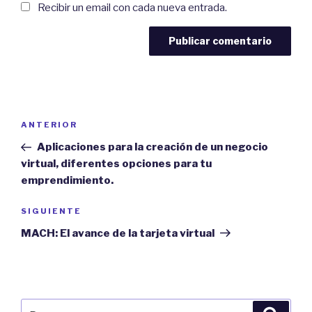
Recibir un email con cada nueva entrada.
Navegación
Previous
ANTERIOR
de
Post
Aplicaciones para la creación de un negocio
entradas
virtual, diferentes opciones para tu
emprendimiento.
Next
SIGUIENTE
Post
MACH: El avance de la tarjeta virtual
Buscar
Búsqu