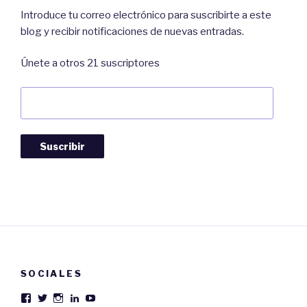
Introduce tu correo electrónico para suscribirte a este
blog y recibir notificaciones de nuevas entradas.
Únete a otros 21 suscriptores
Dirección
de
Correo:
Suscribir
SOCIALES
Ver
Ver
Ver
Ver
Ver