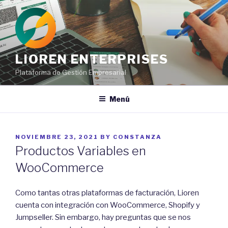
Ir
al
contenido
LIOREN ENTERPRISES
Plataforma de Gestión Empresarial
Menú
POSTED
NOVIEMBRE 23, 2021
BY
CONSTANZA
ON
Productos Variables en
WooCommerce
Como tantas otras plataformas de facturación, Lioren
cuenta con integración con WooCommerce, Shopify y
Jumpseller. Sin embargo, hay preguntas que se nos