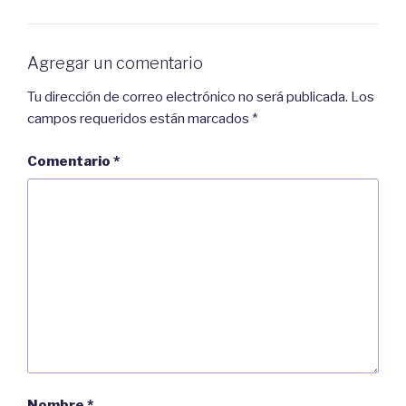
u
e
n
e
a
n
v
u
e
n
n
a
Agregar un comentario
t
v
a
e
n
n
Tu dirección de correo electrónico no será publicada.
Los
a
t
n
a
campos requeridos están marcados
*
u
n
e
a
v
n
a
u
Comentario
*
)
e
v
a
)
Nombre
*