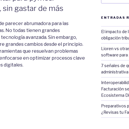
 sin gastar de más
ENTRADAS 
ede parecer abrumadora para las
s. No todas tienen grandes
El impacto de 
 tecnología avanzada. Sin embargo,
obligación tri
ere grandes cambios desde el principio.
Lioren vs otra
rramientas que resuelvan problemas
software para 
enfocarse en optimizar procesos clave
s digitales.
7 señales de q
administrativ
ción
Interoperabili
Facturación se
Ecosistema Di
Preparativos p
¿Revisas tu Fa