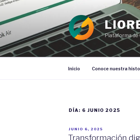
Ir
al
contenido
LIOR
Plataforma de 
Inicio
Conoce nuestra histo
DÍA:
6 JUNIO 2025
POSTED
JUNIO 6, 2025
ON
Transformación dig