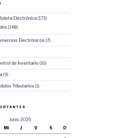
S
Boleta Electrónica
(173)
ades
(148)
omercios Electrónicos
(7)
trol de Inventario
(16)
a
(9)
dulos Tributarios
(1)
PORTANTES
Junio 2025
Mi
J
V
S
D