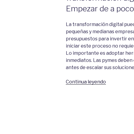
Empezar de a poco,
La transformación digital pu
pequeñas y medianas empresa
presupuestos para invertir en
iniciar este proceso no requi
Lo importante es adoptar he
inmediatos. Las pymes deben 
antes de escalar sus solucione
“Transforma
Continua leyendo
digital
para
pymes:
Empezar
de
a
poco,