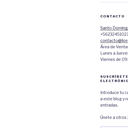
CONTACTO
Santo Domingo
+5623245102
contacto@lior
Área de Venta
Lunes a Jueves
Viernes de 09:
SUSCRÍBETE
ELECTRÓNI
Introduce tu c
a este blog y 
entradas.
Únete a otros 