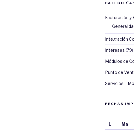
CATEGORÍA
Facturación y 
Generalid
Integración C
Intereses
(79)
Módulos de Con
Punto de Vent
Servicios – Mó
FECHAS IM
L
Ma