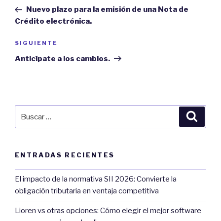
de
Post
Nuevo plazo para la emisión de una Nota de
entradas
Crédito electrónica.
Next
SIGUIENTE
Post
Anticípate a los cambios.
Buscar
Búsqu
por:
ENTRADAS RECIENTES
El impacto de la normativa SII 2026: Convierte la
obligación tributaria en ventaja competitiva
Lioren vs otras opciones: Cómo elegir el mejor software