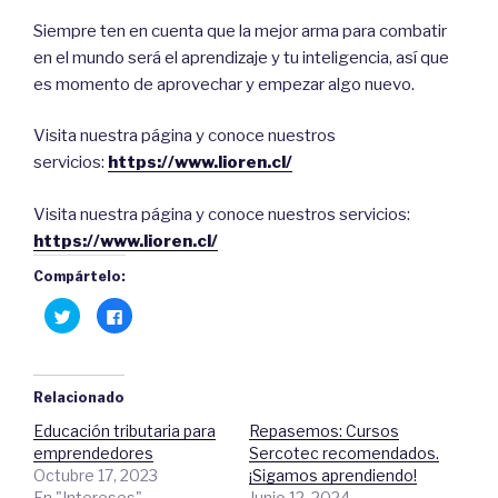
Siempre ten en cuenta que la mejor arma para combatir
en el mundo será el aprendizaje y tu inteligencia, así que
es momento de aprovechar y empezar algo nuevo.
Visita nuestra página y conoce nuestros
servicios:
https://www.lioren.cl/
Visita nuestra página y conoce nuestros servicios:
https://www.lioren.cl/
Compártelo:
H
C
a
l
z
i
c
c
l
a
i
q
c
u
Relacionado
p
í
a
p
Educación tributaria para
Repasemos: Cursos
r
a
a
r
emprendedores
Sercotec recomendados.
c
a
o
c
Octubre 17, 2023
¡Sigamos aprendiendo!
m
o
En "Intereses"
Junio 12, 2024