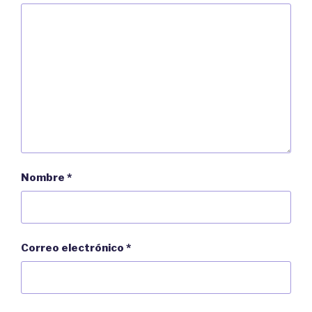
a
u
)
e
v
a
)
Nombre
*
Correo electrónico
*