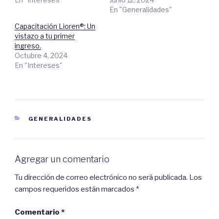
p
m
a
p
En "Generalidades"
r
a
t
r
i
t
Capacitación Lioren®: Un
r
i
e
r
vistazo a tu primer
n
e
ingreso.
T
n
w
F
Octubre 4, 2024
i
a
t
c
En "Intereses"
t
e
e
b
r
o
(
o
S
k
e
.
a
(
b
S
r
e
CATEGORIES
GENERALIDADES
e
a
e
b
n
r
u
e
n
e
a
n
Agregar un comentario
v
u
e
n
n
a
t
v
Tu dirección de correo electrónico no será publicada.
Los
a
e
n
n
campos requeridos están marcados
*
a
t
n
a
u
n
e
a
Comentario
*
v
n