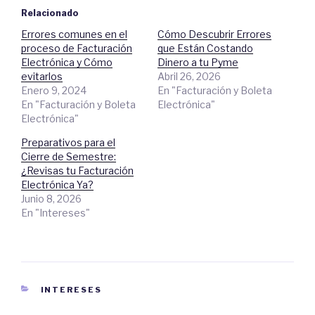
i
q
c
u
Relacionado
p
í
a
p
Errores comunes en el
Cómo Descubrir Errores
r
a
a
r
proceso de Facturación
que Están Costando
c
a
o
c
Electrónica y Cómo
Dinero a tu Pyme
m
o
evitarlos
Abril 26, 2026
p
m
a
p
Enero 9, 2024
En "Facturación y Boleta
r
a
t
r
En "Facturación y Boleta
Electrónica"
i
t
Electrónica"
r
i
e
r
n
e
Preparativos para el
T
n
w
F
Cierre de Semestre:
i
a
t
c
¿Revisas tu Facturación
t
e
Electrónica Ya?
e
b
r
o
Junio 8, 2026
(
o
S
k
En "Intereses"
e
.
a
(
b
S
r
e
e
a
e
b
n
r
u
e
n
e
CATEGORIES
INTERESES
a
n
v
u
e
n