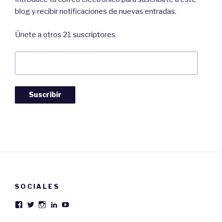
blog y recibir notificaciones de nuevas entradas.
Únete a otros 21 suscriptores
Dirección
de
Correo:
Suscribir
SOCIALES
Ver
Ver
Ver
Ver
Ver
perfil
perfil
perfil
perfil
perfil
de
de
de
de
de