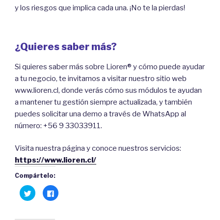
y los riesgos que implica cada una. ¡No te la pierdas!
¿Quieres saber más?
Si quieres saber más sobre Lioren® y cómo puede ayudar
a tu negocio, te invitamos a visitar nuestro sitio web
www.lioren.cl, donde verás cómo sus módulos te ayudan
a mantener tu gestión siempre actualizada, y también
puedes solicitar una demo a través de WhatsApp al
número: +56 9 33033911.
Visita nuestra página y conoce nuestros servicios:
https://www.lioren.cl/
Compártelo:
H
C
a
l
z
i
c
c
l
a