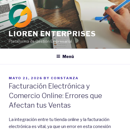
Ir
al
contenido
LIOREN ENTERPRISES
Plataforma de Gestión Empresarial
Menú
POSTED
MAYO 21, 2026
BY
CONSTANZA
ON
Facturación Electrónica y
Comercio Online: Errores que
Afectan tus Ventas
La integración entre tu tienda online y la facturación
electrónica es vital, ya que un error en esta conexión