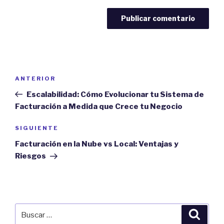
Navegación
Previous
ANTERIOR
de
Post
Escalabilidad: Cómo Evolucionar tu Sistema de
entradas
Facturación a Medida que Crece tu Negocio
Next
SIGUIENTE
Post
Facturación en la Nube vs Local: Ventajas y
Riesgos
Buscar
Búsqu
por: