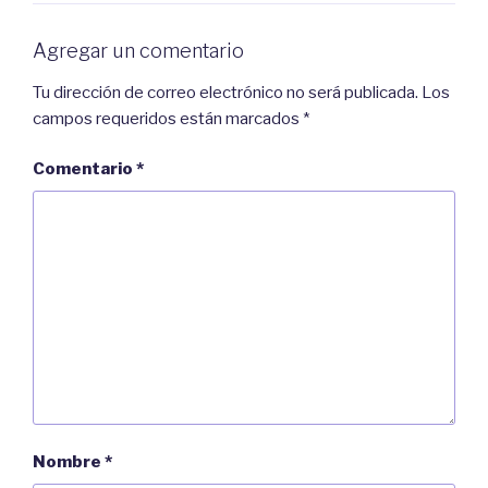
n
a
t
v
a
e
Agregar un comentario
n
n
a
t
n
a
u
n
Tu dirección de correo electrónico no será publicada.
Los
e
a
v
n
campos requeridos están marcados
*
a
u
)
e
v
a
Comentario
*
)
Nombre
*