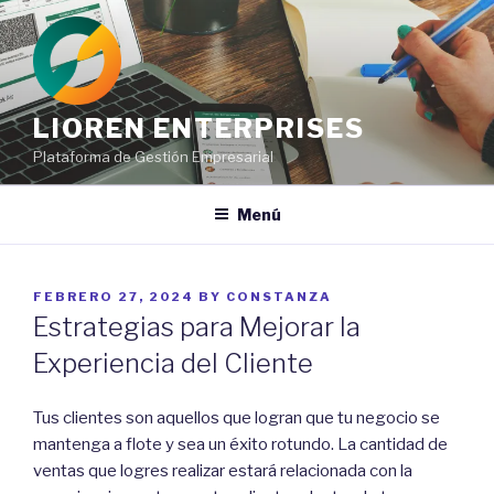
Ir
al
contenido
LIOREN ENTERPRISES
Plataforma de Gestión Empresarial
Menú
POSTED
FEBRERO 27, 2024
BY
CONSTANZA
ON
Estrategias para Mejorar la
Experiencia del Cliente
Tus clientes son aquellos que logran que tu negocio se
mantenga a flote y sea un éxito rotundo. La cantidad de
ventas que logres realizar estará relacionada con la