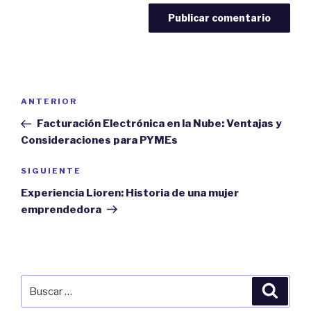
Navegación
Previous
ANTERIOR
de
Post
Facturación Electrónica en la Nube: Ventajas y
entradas
Consideraciones para PYMEs
Next
SIGUIENTE
Post
Experiencia Lioren: Historia de una mujer
emprendedora
Buscar
Búsqu
por: