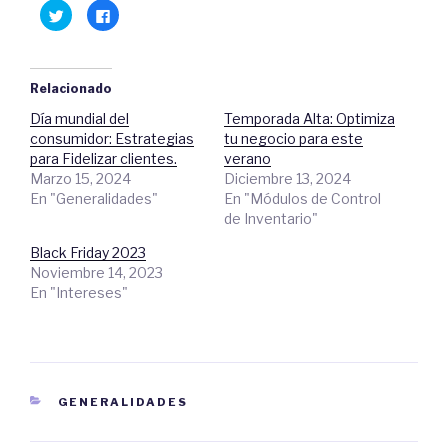
H
C
a
l
z
i
c
c
l
a
i
q
c
u
Relacionado
p
í
a
p
Día mundial del
Temporada Alta: Optimiza
r
a
a
r
consumidor: Estrategias
tu negocio para este
c
a
o
c
para Fidelizar clientes.
verano
m
o
Marzo 15, 2024
Diciembre 13, 2024
p
m
a
p
En "Generalidades"
En "Módulos de Control
r
a
t
r
de Inventario"
i
t
r
i
e
r
Black Friday 2023
n
e
Noviembre 14, 2023
T
n
w
F
En "Intereses"
i
a
t
c
t
e
e
b
r
o
(
o
S
k
e
.
a
(
CATEGORIES
GENERALIDADES
b
S
r
e
e
a
e
b