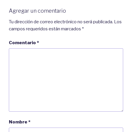
n
r
u
e
n
e
Agregar un comentario
a
n
v
u
e
n
Tu dirección de correo electrónico no será publicada.
Los
n
a
t
v
campos requeridos están marcados
*
a
e
n
n
a
t
n
a
Comentario
*
u
n
e
a
v
n
a
u
)
e
v
a
)
Nombre
*