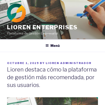
Ir
al
contenido
LIOREN ENTERPRISES
Plataforma de Gestión Empresarial
Menú
POSTED
OCTUBRE 1, 2019
BY
LIOREN ADMINISTRADOR
ON
Lioren destaca cómo la plataforma
de gestión más recomendada, por
sus usuarios.