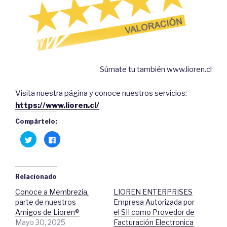
Súmate tu también www.lioren.cl
Visita nuestra página y conoce nuestros servicios:
https://www.lioren.cl/
Compártelo:
H
C
a
l
z
i
c
c
l
a
i
q
c
u
Relacionado
p
í
a
p
Conoce a Membrezia,
LIOREN ENTERPRISES
r
a
a
r
parte de nuestros
Empresa Autorizada por
c
a
o
c
Amigos de Lioren®
el SII como Provedor de
m
o
Mayo 30, 2025
Facturación Electronica
p
m