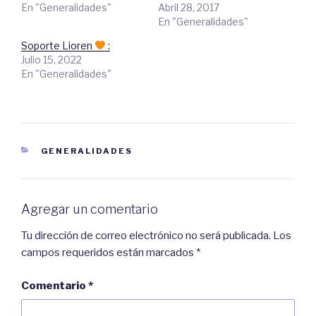
a
p
En "Generalidades"
Abril 28, 2017
r
a
t
r
En "Generalidades"
i
t
r
i
e
r
Soporte Lioren
:
n
e
Julio 15, 2022
T
n
w
F
En "Generalidades"
i
a
t
c
t
e
e
b
r
o
(
o
S
k
e
.
a
(
CATEGORIES
GENERALIDADES
b
S
r
e
e
a
e
b
n
r
u
e
n
e
Agregar un comentario
a
n
v
u
e
n
Tu dirección de correo electrónico no será publicada.
Los
n
a
t
v
campos requeridos están marcados
*
a
e
n
n
a
t
n
a
Comentario
*
u
n
e
a
v
n
a
u