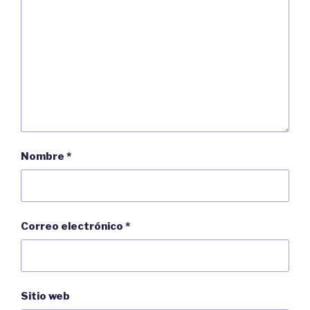
)
e
v
a
)
Nombre
*
Correo electrónico
*
Sitio web