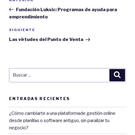
Previous
de
Post
Fundación Luksic: Programas de ayuda para
entradas
emprendimiento
Next
SIGUIENTE
Post
Las virtudes del Punto de Venta
Buscar
Búsqu
por:
ENTRADAS RECIENTES
¿Cómo cambiarte a una plataformade gestión online
desde planillas o software antiguo, sin paralizar tu
negocio?