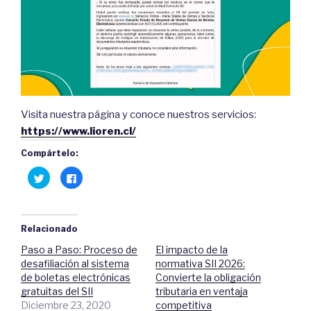
Visita nuestra página y conoce nuestros servicios:
https://www.lioren.cl/
Compártelo:
H
C
a
l
z
i
c
c
l
a
i
q
c
u
Relacionado
p
í
a
p
Paso a Paso: Proceso de
El impacto de la
r
a
a
r
desafiliación al sistema
normativa SII 2026:
c
a
o
c
de boletas electrónicas
Convierte la obligación
m
o
gratuitas del SII
tributaria en ventaja
p
m
a
p
Diciembre 23, 2020
competitiva
r
a