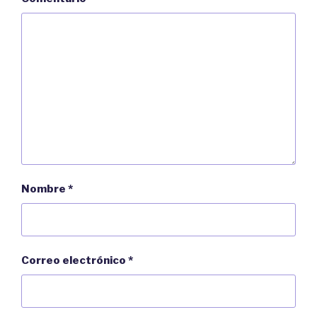
v
a
)
Nombre
*
Correo electrónico
*