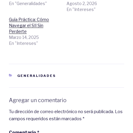
t
r
En "Generalidades"
Agosto 2, 2026
i
t
En "Intereses"
r
i
e
r
n
e
Guía Práctica: Cómo
T
n
w
F
Navegar el SII Sin
i
a
t
c
Perderte
t
e
Marzo 14, 2025
e
b
r
o
En "Intereses"
(
o
S
k
e
.
a
(
b
S
r
e
e
a
e
b
n
r
CATEGORIES
GENERALIDADES
u
e
n
e
a
n
v
u
e
n
n
a
t
v
Agregar un comentario
a
e
n
n
a
t
Tu dirección de correo electrónico no será publicada.
Los
n
a
u
n
campos requeridos están marcados
*
e
a
v
n
a
u
)
e
Comentario
*