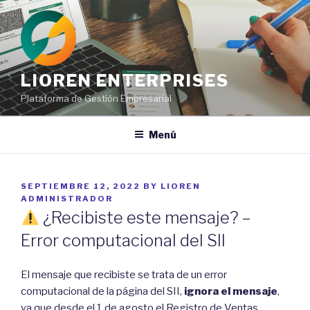
Ir
al
contenido
LIOREN ENTERPRISES
Plataforma de Gestión Empresarial
Menú
POSTED
SEPTIEMBRE 12, 2022
BY
LIOREN
ON
ADMINISTRADOR
¿Recibiste este mensaje? –
Error computacional del SII
El mensaje que recibiste se trata de un error
computacional de la página del SII,
ignora el mensaje
,
ya que desde el 1 de agosto el Registro de Ventas