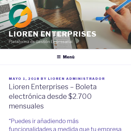
Ir
al
contenido
LIOREN ENTERPRISES
Plataforma de Gestión Empresarial
Menú
POSTED
MAYO 1, 2018
BY
LIOREN ADMINISTRADOR
ON
Lioren Enterprises – Boleta
electrónica desde $2.700
mensuales
“Puedes ir añadiendo más
funcionalidades a medida que tu empresa