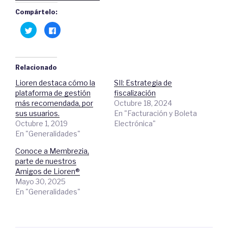
Compártelo:
H
C
a
l
z
i
c
c
l
a
i
q
c
u
Relacionado
p
í
a
p
Lioren destaca cómo la
SII: Estrategia de
r
a
a
r
plataforma de gestión
fiscalización
c
a
o
c
más recomendada, por
Octubre 18, 2024
m
o
sus usuarios.
En "Facturación y Boleta
p
m
a
p
Octubre 1, 2019
Electrónica"
r
a
t
r
En "Generalidades"
i
t
r
i
e
r
Conoce a Membrezia,
n
e
parte de nuestros
T
n
w
F
Amigos de Lioren®
i
a
t
c
Mayo 30, 2025
t
e
En "Generalidades"
e
b
r
o
(
o
S
k
e
.
a
(