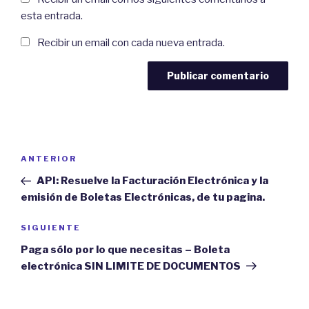
esta entrada.
Recibir un email con cada nueva entrada.
Navegación
Previous
ANTERIOR
de
Post
API: Resuelve la Facturación Electrónica y la
entradas
emisión de Boletas Electrónicas, de tu pagina.
Next
SIGUIENTE
Post
Paga sólo por lo que necesitas – Boleta
electrónica SIN LIMITE DE DOCUMENTOS