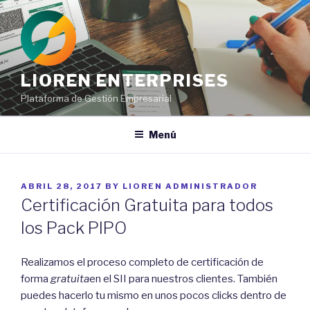
Ir
al
contenido
LIOREN ENTERPRISES
Plataforma de Gestión Empresarial
Menú
POSTED
ABRIL 28, 2017
BY
LIOREN ADMINISTRADOR
ON
Certificación Gratuita para todos
los Pack PIPO
Realizamos el proceso completo de certificación de
forma
gratuita
en el SII para nuestros clientes. También
puedes hacerlo tu mismo en unos pocos clicks dentro de