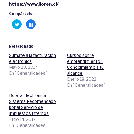
https://www.lioren.cl/
Compártelo:
H
C
a
l
z
i
c
c
l
a
i
q
c
u
Relacionado
p
í
a
p
Súmate a la facturación
Cursos sobre
r
a
a
r
electrónica
emprendimiento -
c
a
o
c
Mayo 29, 2017
Conocimiento a tu
m
o
En "Generalidades"
alcance.
p
m
a
p
Enero 18, 2022
r
a
t
r
En "Generalidades"
i
t
r
i
e
r
Boleta Electrónica -
n
e
Sistema Recomendado
T
n
w
F
por el Servicio de
i
a
t
c
Impuestos Internos
t
e
Junio 14, 2017
e
b
r
o
En "Generalidades"
(
o
S
k