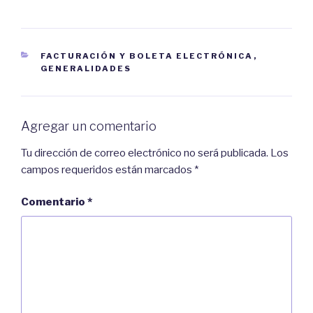
e
.
a
(
b
S
r
e
e
a
e
b
n
r
CATEGORIES
FACTURACIÓN Y BOLETA ELECTRÓNICA
,
u
e
n
e
GENERALIDADES
a
n
v
u
e
n
n
a
t
v
a
e
Agregar un comentario
n
n
a
t
n
a
u
n
Tu dirección de correo electrónico no será publicada.
Los
e
a
v
n
campos requeridos están marcados
*
a
u
)
e
v
Comentario
*
a
)