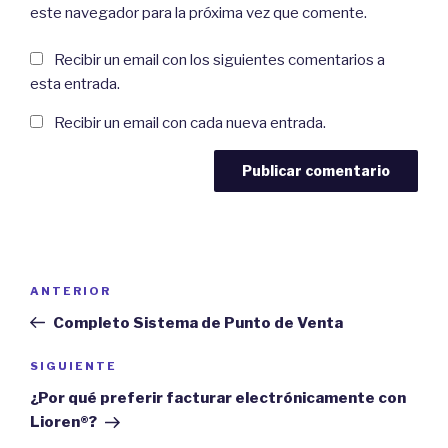
este navegador para la próxima vez que comente.
Recibir un email con los siguientes comentarios a
esta entrada.
Recibir un email con cada nueva entrada.
Navegación
Previous
ANTERIOR
de
Post
Completo Sistema de Punto de Venta
entradas
Next
SIGUIENTE
Post
¿Por qué preferir facturar electrónicamente con
Lioren®?