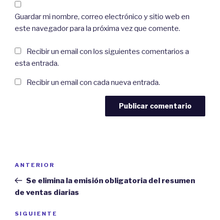
Guardar mi nombre, correo electrónico y sitio web en
este navegador para la próxima vez que comente.
Recibir un email con los siguientes comentarios a
esta entrada.
Recibir un email con cada nueva entrada.
Navegación
Previous
ANTERIOR
de
Post
Se elimina la emisión obligatoria del resumen
entradas
de ventas diarias
Next
SIGUIENTE