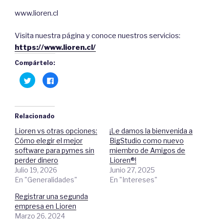
www.lioren.cl
Visita nuestra página y conoce nuestros servicios:
https://www.lioren.cl/
Compártelo:
H
C
a
l
z
i
c
c
l
a
i
q
c
u
Relacionado
p
í
a
p
Lioren vs otras opciones:
¡Le damos la bienvenida a
r
a
a
r
Cómo elegir el mejor
BigStudio como nuevo
c
a
o
c
software para pymes sin
miembro de Amigos de
m
o
perder dinero
Lioren®!
p
m
a
p
Julio 19, 2026
Junio 27, 2025
r
a
t
r
En "Generalidades"
En "Intereses"
i
t
r
i
e
r
Registrar una segunda
n
e
empresa en Lioren
T
n
w
F
Marzo 26, 2024