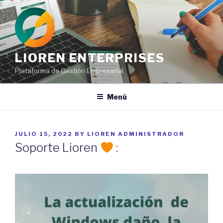
Ir
al
contenido
LIOREN ENTERPRISES
Plataforma de Gestión Empresarial
Menú
POSTED
JULIO 15, 2022
BY
LIOREN ADMINISTRADOR
ON
Soporte Lioren
: