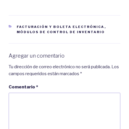
S
k
e
.
a
(
b
S
r
e
e
a
e
b
n
r
CATEGORIES
FACTURACIÓN Y BOLETA ELECTRÓNICA
,
u
e
n
e
MÓDULOS DE CONTROL DE INVENTARIO
a
n
v
u
e
n
n
a
t
v
a
e
Agregar un comentario
n
n
a
t
n
a
u
n
Tu dirección de correo electrónico no será publicada.
Los
e
a
v
n
campos requeridos están marcados
*
a
u
)
e
v
Comentario
*
a
)