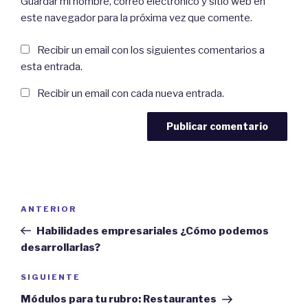
Guardar mi nombre, correo electrónico y sitio web en
este navegador para la próxima vez que comente.
Recibir un email con los siguientes comentarios a
esta entrada.
Recibir un email con cada nueva entrada.
Navegación
Previous
ANTERIOR
de
Post
Habilidades empresariales ¿Cómo podemos
entradas
desarrollarlas?
Next
SIGUIENTE
Post
Módulos para tu rubro: Restaurantes