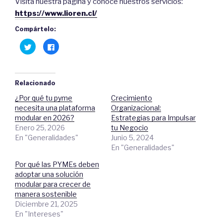
Visita nuestra página y conoce nuestros servicios:
https://www.lioren.cl/
Compártelo:
H
C
a
l
z
i
c
c
l
a
i
q
c
u
Relacionado
p
í
a
p
¿Por qué tu pyme
Crecimiento
r
a
a
r
necesita una plataforma
Organizacional:
c
a
o
c
modular en 2026?
Estrategias para Impulsar
m
o
Enero 25, 2026
tu Negocio
p
m
a
p
En "Generalidades"
Junio 5, 2024
r
a
t
r
En "Generalidades"
i
t
r
i
e
r
Por qué las PYMEs deben
n
e
adoptar una solución
T
n
w
F
modular para crecer de
i
a
t
c
manera sostenible
t
e
Diciembre 21, 2025
e
b
r
o
En "Intereses"
(
o