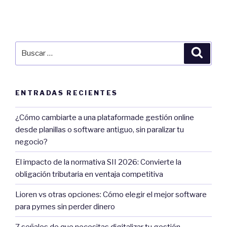
Buscar
Búsqu
por:
ENTRADAS RECIENTES
¿Cómo cambiarte a una plataformade gestión online
desde planillas o software antiguo, sin paralizar tu
negocio?
El impacto de la normativa SII 2026: Convierte la
obligación tributaria en ventaja competitiva
Lioren vs otras opciones: Cómo elegir el mejor software
para pymes sin perder dinero
7 señales de que necesitas digitalizar tu gestión